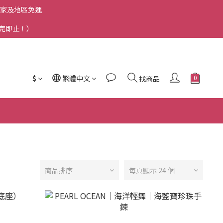
洲國家及地區免運
送完即止！）
$
繁體中文
找商品
商品排序
每頁顯示 24 個