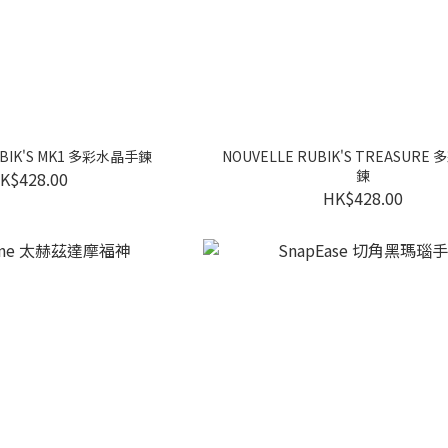
UBIK'S MK1 多彩水晶手鍊
NOUVELLE RUBIK'S TREASUR
鍊
K$428.00
HK$428.00