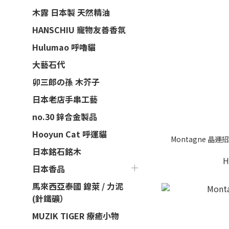
木露 日本製 天然精油
HANSCHIU 寵物友善香氛
Hulumao 呼嚕貓
大藝石代
卯三郎の孫 木芥子
日本老店手串工藝
no.30 鋅合金製品
Hooyun Cat 呼運貓
Montagne 晶
日本銘石銘木
H
日本香品
馬來西亞泰國 鎳萊 / 力泥
(針鐵礦）
MUZIK TIGER 療癒小物