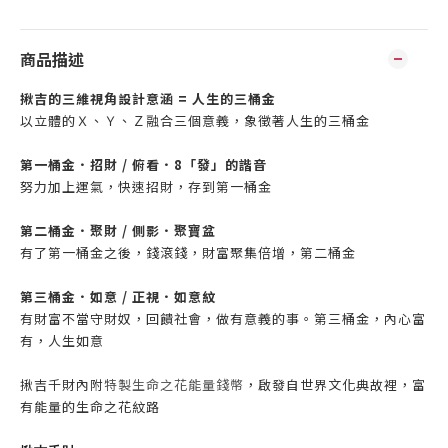
商品描述
揪吉的三維視角設計意涵 = 人生的三桶金
以立體的Ｘ、Ｙ、Ｚ融合三個意義，象徵著人生的三桶金
第一桶金．招財 / 俯看．8「發」的諧音
努力加上運氣，快速招財，存到第一桶金
第二桶金．聚財 / 側影．聚寶盆
有了第一桶金之後，錢滾錢，財富聚集倍增，第二桶金
第三桶金．如意 / 正視．如意紋
有財富不當守財奴，回饋社會，做有意義的事。第三桶金，內心富
有，人生如意
揪吉千財內附
特製生命之花能量錢幣
，
啟發自世界文化典故裡，富
有能量的生命之花紋路