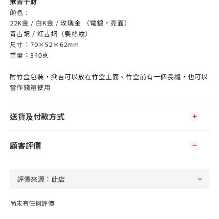
揪吉千財
顏色：
22K金 / 白K金 / 玫瑰金 （
電鍍，亮面）
青古銅 / 紅古銅（
髮絲紋）
尺寸：70
×52×62mm
重量：340克
附竹盒包裝，揪吉可以放在竹盒上面
。
竹盒前有一個長縫，也可以
當作錢箱使用
送貨及付款方式
顧客評價
尚未有任何評價