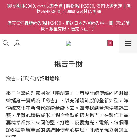
購物滿HK$300, 本地快遞免運 | 購物滿HK$500, 澳門快遞免運｜購
物滿HK$800, 亞洲國家及地區免運
購買任何品牌線香滿HK$400，即送日本香堂線香座一個（款式隨
機。數量有限，送完即止！）
揪吉千財
揪吉 - 新時代的招財蟾蜍
來自台灣的創意團隊「曉創意」，用設計讓傳統的招財蟾
蜍搖身一變成為「揪吉」，以充滿設計感的全新外型，讓
傳統文化在新時代繼續延續下去。團隊找到台灣傳統錫工
藝，用離心鑄造成形，錫合金製的招財揪吉，在製作上需
要精準焊接、來回修整、打磨、反覆拋光、電鍍，每個環
節都由經驗豐富的鑄造師傅精心處理，才能呈現立體鏡面