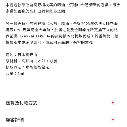
高野槙枝葉的精油，沉穩中帶著清新的香氣，
讓大
木露這款萃取自
家
猶如置身於
高野山的林蔭步道間
另一款更特別的
高野槙（木部）精油，
是從2023年弘法大師空海
誕辰1250周年紀念大典時，
於奧之院及金剛峰寺所更換下來的結
界圍欄（kekkai saku) 中的高野槙木材提煉而成。其香氣比一般
枝葉版本更深厚濃郁，
而且別具莊嚴、殊聖的意義
產地：日本高野山
原材料：
高野槙（木部 / 枝葉）
提取方法：水蒸氣蒸餾法
容量：5ml
送貨及付款方式
顧客評價