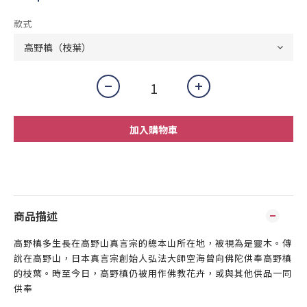
款式
加入購物車
商品描述
高野槙多生長在高野山真言宗的總本山所在地，被視為是靈木。傳
說
在高野山，
日本真言宗創始人
弘法大師空海曾向佛陀供奉
高野槙
的枝
葉。時至今日，
高野槙
仍被用作佛教花卉，或與其他供品一同
供奉