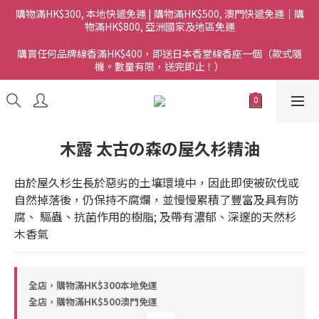
購物滿HK$300, 本地快遞免運 | 購物滿HK$500, 澳門快遞免運｜購
物滿HK$800, 亞洲國家及地區免運
購買任何品牌線香滿HK$400，即送日本香堂線香座一個（款式隨
機。數量有限，送完即止！）
木露 太古の森の屋久杉精油
由於屋久杉生長於惡劣的土壤環境中，因此即使被砍伐或
自然掉落後，仍保持不腐爛，並慢慢累積了豐富及具有防
腐、 驅蟲、抗菌作用的樹脂; 及帶有濃郁、深邃的天然杉
木香氣
全店，購物滿HK$300本地免運
全店，購物滿HK$500澳門免運