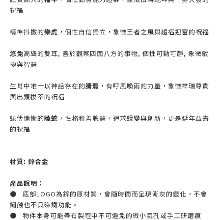
祝福
精神抖擻的
樂虎
，個性自信獨立，象徵王者之風與趨福迎富的祝福
悠兔
高聳的雙耳, 善於觀察四面八方的事物, 個性可動可靜, 象徵敏
捷與智慧
生肖中唯一以神話存在的
騰龍
，有呼風喚雨的力量，象徵祥瑞尊貴
與出類拔萃的祝福
蜷伏慵懶的
睦蛇
，性格和善聰慧，追求蛻變與創新，更是延年益壽
的祝福
材質: 鋅合金
產品說明：
● 底部LOGO為鋅的原材質，會隨時間而呈現漸灰的變化，不會
鏽蝕也不具磁鐵功能。
● 物件本身可能帶有製程中不可避免的微小氣孔或手工研磨痕