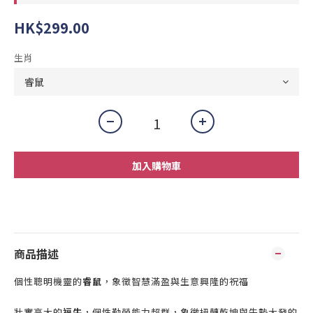
HK$299.00
生肖
加入購物車
商品描述
個性聰明機靈的
睿鼠
，象徵智慧滿盈與生意興隆的祝福
壯實高大的
福牛
，個性勤勞能力超群，象徵扭轉乾坤與牛勢大發的