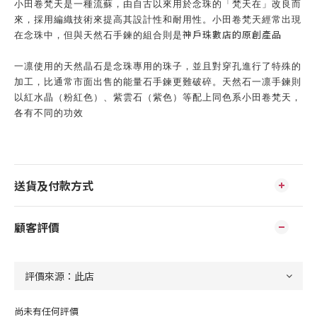
小田卷梵天是一種流蘇，由自古以來用於念珠的「梵天在」
改良而
來，採用編織技術來提高其設計性和耐用性。
小田卷梵天經常出現
神戶珠數店的原創產品
在念珠中，但與天然石手鍊的組合則是
一凛使用的天然晶石是念珠專用的珠子，
並且對穿孔進行了特殊的
加工，
比通常市面出售的能量石手鍊更難破碎
。天然石一凛手鍊則
以紅水晶（
粉紅色）、紫雲石（紫色）
等配上同色系小田卷梵天，
各有不同的功效
送貨及付款方式
顧客評價
尚未有任何評價