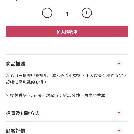
加入購物車
商品描述
以老山白檀與中藥搭配，濃郁芬芳的香氣，予人感覺沉穩而安定，
舒緩忙碌雜亂的心情。
每枝線香約 7cm 長，燃點時間約15分鐘，內附小香立
送貨及付款方式
顧客評價