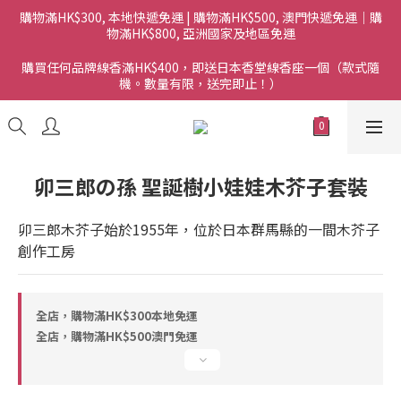
購物滿HK$300, 本地快遞免運 | 購物滿HK$500, 澳門快遞免運｜購
物滿HK$800, 亞洲國家及地區免運
購買任何品牌線香滿HK$400，即送日本香堂線香座一個（款式隨
機。數量有限，送完即止！）
卯三郎の孫 聖誕樹小娃娃木芥子套裝
卯三郎木芥子始於1955年，位於日本群馬縣的一間木芥子
創作工房
全店，購物滿HK$300本地免運
全店，購物滿HK$500澳門免運