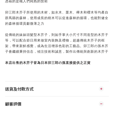
憑藉的是職人們純熟的技術
卯三郎木芥子所使用的木材，如水木、栗木、櫸木和櫻木等均產自
群馬縣的森林，使用成長的樹木可以促進森林的循環，也能對健全
的森林循環貢獻微薄之力
從傳統的妹妹頭髮型木芥子，到如手掌大小尺寸不同造型的木芥子
等，可以配合節日用來做室內裝飾及禮物，超越傳統木芥子的框
架，帶來新鮮感覺，成為生活增添色彩的工藝品。卯三郎の孫木芥
子會繼續秉持信念，傾注技術和誠意，製作出傳統與創新的木芥子
本店出售的木芥子皆為日本卯三郎の孫直接提供之正貨
送貨及付款方式
顧客評價