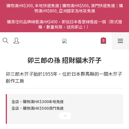
購物滿HK$300, 本地快遞免運 | 購物滿HK$500, 澳門快遞免運｜購
物滿HK$800, 亞洲國家及地區免運
購買任何品牌線香滿HK$400，即送日本香堂線香座一個（款式隨
機。數量有限，送完即止！）
卯三郎の孫 招財貓木芥子
卯三郎木芥子始於1955年，位於日本群馬縣的一間木芥子
創作工房
全店，購物滿HK$300本地免運
全店，購物滿HK$500澳門免運