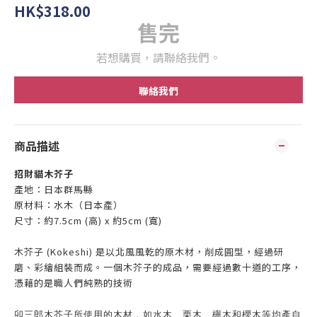
HK$318.00
售完
若想購買，請聯絡我們。
聯絡我們
商品描述
招財貓木芥子
產地：日
本群馬縣
原材料：水木（日本產）
尺寸：
約7.5cm (高)
x
約5cm (
寬)
木芥子 (Kokeshi) 是以北風風乾的原木材，削成圓型，經過研
磨、彩繪組裝而成。一個木芥子的成品，需要經過數十道的工序，
憑藉的是職人們純熟的技術
卯三郎木芥子所使用的木材，如水木、栗木、櫸木和櫻木等均產自