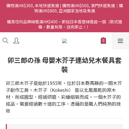
購物滿HK$300, 本地快遞免運 | 購物滿HK$500, 澳門快遞免運｜購
物滿HK$800, 亞洲國家及地區免運
購買任何品牌線香滿HK$400，即送日本香堂線香座一個（款式隨
機。數量有限，送完即止！）
卯三郎の孫 母嬰木芥子連幼兒木餐具套
裝
卯三郎木芥子是始於1955年，位於日本群馬縣的一間木芥
子創作工房。木芥子（Kokeshi） 是以北風風乾的原木
材，削成圓型，經過研磨、彩繪組裝而成。一個木芥子的
成品，需要經過數十道的工序，憑藉的是職人們純熟的技
術