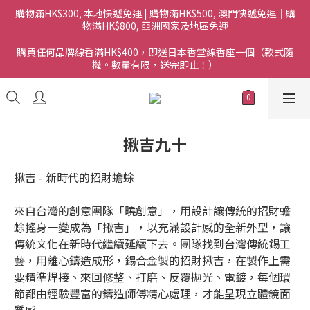
購物滿HK$300, 本地快遞免運 | 購物滿HK$500, 澳門快遞免運｜購
物滿HK$800, 亞洲國家及地區免運
購買任何品牌線香滿HK$400，即送日本香堂線香座一個（款式隨
機。數量有限，送完即止！）
揪吉九十
揪吉 - 新時代的招財蟾蜍
來自台灣的創意團隊「曉創意」，用設計讓傳統的招財蟾
蜍搖身一變成為「揪吉」，以充滿設計感的全新外型，讓
傳統文化在新時代繼續延續下去。團隊找到台灣傳統錫工
藝，用離心鑄造成形，錫合金製的招財揪吉，在製作上需
要精準焊接、來回修整、打磨、反覆拋光、電鍍，每個環
節都由經驗豐富的鑄造師傅精心處理，才能呈現立體鏡面