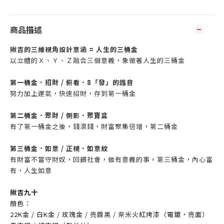
商品描述
揪吉的三維視角設計意涵 = 人生的三桶金
以立體的Ｘ、Ｙ、Ｚ融合三個意義，象徵著人生的三桶金
第一桶金．招財 / 俯看．8「發」的諧音
努力加上運氣，快速招財，存到第一桶金
第二桶金．聚財 / 側影．聚寶盆
有了第一桶金之後，錢滾錢，財富聚集倍增，第二桶金
第三桶金．如意 / 正視．如意紋
有財富不當守財奴，回饋社會，做有意義的事。第三桶金，內心富
有，人生如意
揪吉九十
顏色：
22K金 / 白K金 / 玫瑰金 / 亮鎳黑 / 奈米火紅烤漆（
電鍍，亮面）