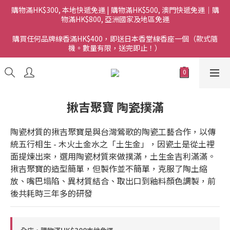
購物滿HK$300, 本地快遞免運 | 購物滿HK$500, 澳門快遞免運｜購
物滿HK$800, 亞洲國家及地區免運
購買任何品牌線香滿HK$400，即送日本香堂線香座一個（款式隨
機。數量有限，送完即止！）
揪吉聚寶 陶瓷撲滿
陶瓷材質的揪吉聚寶是與台灣鶯歌的陶瓷工藝合作，以傳
統五行相生 - 木火土金水之「土生金」，因瓷土是從土裡
面提煉出來，選用陶瓷材質來做撲滿，土生金吉利滿滿。
揪吉聚寶的造型簡單，但製作並不簡單，克服了陶土縮
放、嘴巴塌陷、異材質結合、取出口到釉料顏色調製，前
後共耗時三年多的研發