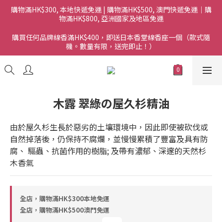
購物滿HK$300, 本地快遞免運 | 購物滿HK$500, 澳門快遞免運｜購
物滿HK$800, 亞洲國家及地區免運
購買任何品牌線香滿HK$400，即送日本香堂線香座一個（款式隨
機。數量有限，送完即止！）
木露 翠綠の屋久杉精油
由於屋久杉生長於惡劣的土壤環境中，因此即使被砍伐或
自然掉落後，仍保持不腐爛，並慢慢累積了豐富及具有防
腐、 驅蟲、抗菌作用的樹脂; 及帶有濃郁、深邃的天然杉
木香氣
全店，購物滿HK$300本地免運
全店，購物滿HK$500澳門免運