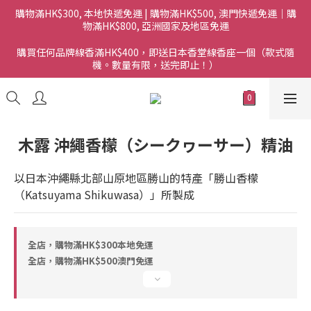
購物滿HK$300, 本地快遞免運 | 購物滿HK$500, 澳門快遞免運｜購
物滿HK$800, 亞洲國家及地區免運
購買任何品牌線香滿HK$400，即送日本香堂線香座一個（款式隨
機。數量有限，送完即止！）
木露 沖繩香檬（シークヮーサー）精油
以日本沖繩縣北部山原地區勝山的特產「勝山香檬
（Katsuyama Shikuwasa）」所製成
全店，購物滿HK$300本地免運
全店，購物滿HK$500澳門免運