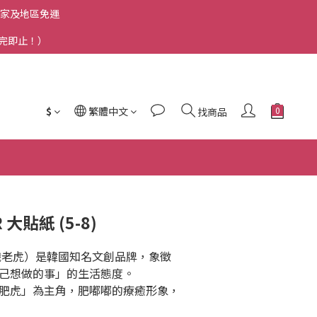
洲國家及地區免運
送完即止！）
$
繁體中文
找商品
R 大貼紙 (5-8)
R（無職老虎）是韓國知名文創品牌，象徵
己想做的事」的生活態度。
肥虎」為主角，肥嘟嘟的療癒形象，