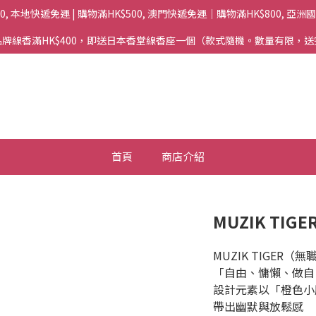
00, 本地快遞免運 | 購物滿HK$500, 澳門快遞免運｜購物滿HK$800, 亞
牌線香滿HK$400，即送日本香堂線香座一個（款式隨機。數量有限，
首頁
商店介紹
MUZIK TIGE
MUZIK TIGE
「自由、慵懶、做自
設計元素以「橙色小
帶出幽默與放鬆感