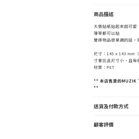
商品描述
大張貼紙貼起來超可愛
簿等都可以貼
覺得物品很單調的話，
尺寸：145 x 143
寸會比此尺寸小，且每
材質：PET
** 本店售賣的
MUZI
**
送貨及付款方式
顧客評價