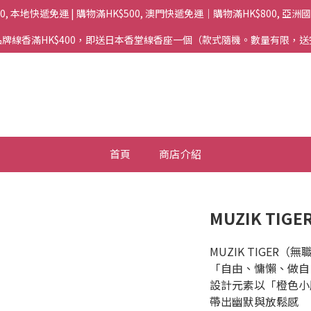
00, 本地快遞免運 | 購物滿HK$500, 澳門快遞免運｜購物滿HK$800, 亞
牌線香滿HK$400，即送日本香堂線香座一個（款式隨機。數量有限，
首頁
商店介紹
MUZIK TIGE
MUZIK TIGE
「自由、慵懶、做自
設計元素以「橙色小
帶出幽默與放鬆感