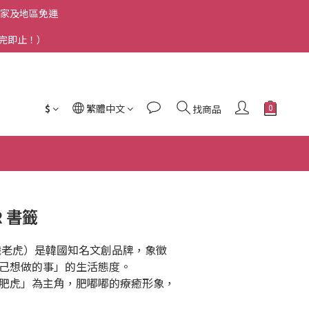
洲國家及地區免運
送完即止！）
$
繁體中文
找商品
R 書籤
R（無職老虎）是韓國知名文創品牌，象徵
己想做的事」的生活態度。
肥虎」為主角，肥嘟嘟的療癒形象，