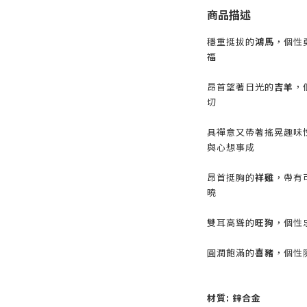
商品描述
穩重挺拔的
鴻馬
，個性
福
昂首望著日光的
吉羊
，
切
具禪意又帶著搖晃趣味
與心想事成
昂首挺胸的
祥雞
，帶有
曉
雙耳高聳的
旺狗
，個性
圓潤飽滿的
喜豬
，個性
材質: 鋅合金