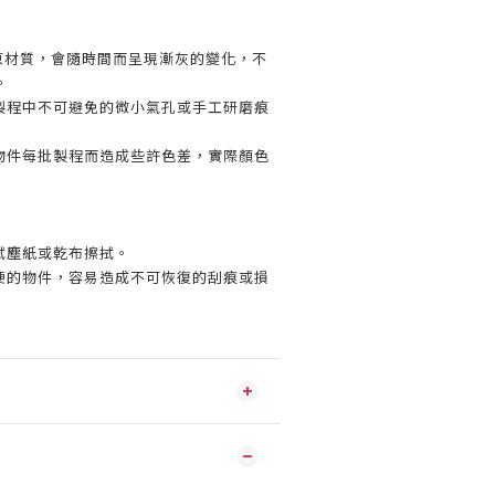
的原材質，會隨時間而呈現漸灰的變化，不
。
製程中不可避免的微小氣孔或手工研磨痕
物件每批製程而造成些許色差，實際顏色
拭塵紙或乾布擦拭。
硬的物件，容易造成不可恢復的刮痕或損