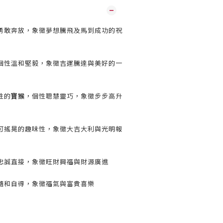
勇敢奔放，象徵夢想騰飛及馬到成功的祝
個性溫和堅毅，象徵吉運騰達與美好的一
性的
寶猴
，個性聰慧靈巧，象徵步步高升
可搖晃的趣味性，象徵大吉大利與光明報
忠誠直接，象徵旺財興福與財源廣進
隨和自得，象徵福氣與富貴喜樂