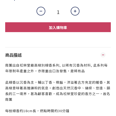
加入購物車
商品描述
南薰出自松榮堂最高級別線香系列, 以稀有沉香為材料, 此系列每
年限制年產量之外，亦限量出口及發售，是稀有品
此線香以沉香為主，輔以丁香、樟腦，洋溢著古方充足的暖香，其
高級意味著高雅謙和的氣息。創造出天然沉香中、繞樑、悠遠、韻
長的三一境界，甚為顧客喜歡，成為松榮堂珍愛的香方之一，故名
南薰
每枝線香約18cm長，燃點時間約30分鐘