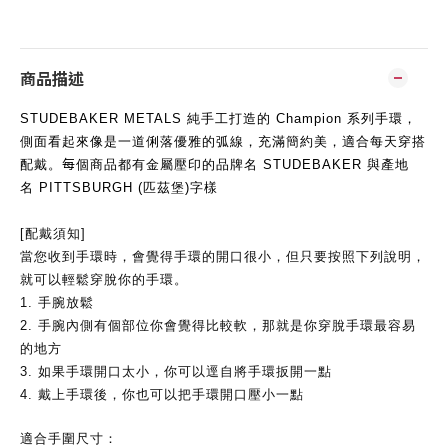
商品描述
STUDEBAKER METALS
純手工打造的
Champion
系列手環，
側面看起來像是一道俐落優雅的弧線，充滿簡約美，適合每天
穿搭
每
配戴。
個商品都有金屬壓印的品牌名
STUDEBAKER
與產地
名
PITTSBURGH (
匹茲堡
)
字樣
[
配戴須知
]
當您收到手環時，會覺得手環的開口很小，但只要按照下列說明，
就可以輕鬆穿脫你的手環。
1.
手腕放鬆
2.
手腕內側有個部位你會覺得比較軟，那就是你穿脫手環最容易
的地方
3.
如果手環開口太小，你可以逕自將手環扳開一點
4.
戴上手環後，你也可以把手環開口壓小一點
適合手圍尺寸：