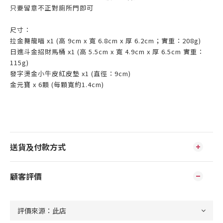
只要留意不正對廁所門即可
尺寸：
拉金舞龍喵 x1 (高 9cm x 寬 6.8cm x 厚 6.2cm；實重：208g)
日進斗金招財馬桶 x1 (高 5.5cm x 寬 4.9cm x 厚 6.5cm 實重：
115g)
發字燙金小牛皮紅皮墊 x1 (直徑：9cm)
金元寶 x 6顆 (每顆寬約1.4cm)
送貨及付款方式
顧客評價