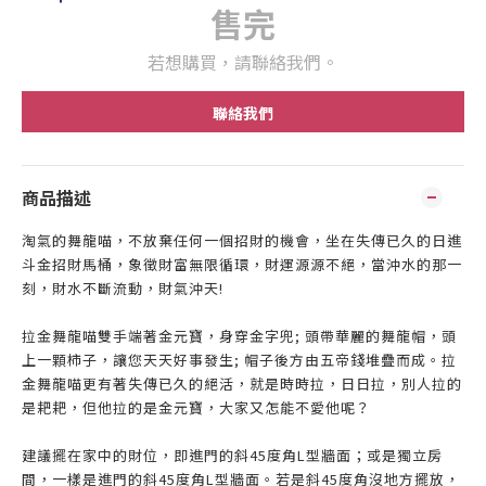
售完
若想購買，請聯絡我們。
聯絡我們
商品描述
淘氣的舞龍喵，不放棄任何一個招財的機會，坐在失傳已久的日進
斗金招財馬桶，象徵財富無限循環，財運源源不絕，當沖水的那一
刻，財水不斷流動，財氣沖天!
拉金舞龍喵雙手端著金元寶，身穿金字兜; 頭帶華麗的舞龍帽，頭
上一顆柿子，讓您天天好事發生; 帽子後方由五帝錢堆疊而成。拉
金舞龍喵更有著失傳已久的絕活，就是時時拉，日日拉，別人拉的
是耙耙，但他拉的是金元寶，大家又怎能不愛他呢？
建議擺在家中的財位，即進門的斜45度角L型牆面；或是獨立房
間，一樣是進門的斜45度角L型牆面。若是斜45度角沒地方擺放，