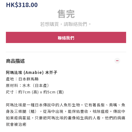
HK$318.00
售完
若想購買，請聯絡我們。
聯絡我們
商品描述
阿瑪比埃 (Amabie)
木芥子
產地：日
本群馬縣
原材料：水木（日本產）
尺寸：
約7cm (高)
x
約5cm (
寬)
阿瑪比埃是一種日本傳說中的人魚形生物。它有著長髮、鳥嘴、魚
身及三條腿（鰭），從海中出現，能保佑豐收，祛除瘟疫。傳說中
如果疫病蔓延，只要把阿瑪比埃的畫像給生病的人看，他們的病痛
就會被治癒