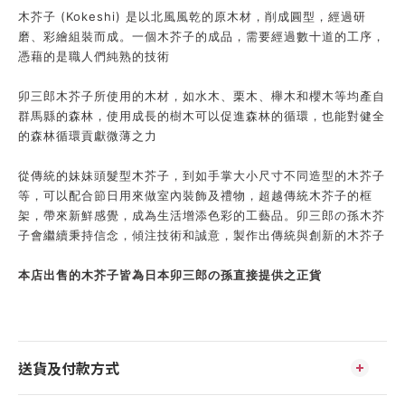
木芥子 (Kokeshi) 是以北風風乾的原木材，削成圓型，經過研
磨、彩繪組裝而成。一個木芥子的成品，需要經過數十道的工序，
憑藉的是職人們純熟的技術
卯三郎木芥子所使用的木材，如水木、栗木、櫸木和櫻木等均產自
群馬縣的森林，使用成長的樹木可以促進森林的循環，也能對健全
的森林循環貢獻微薄之力
從傳統的妹妹頭髮型木芥子，到如手掌大小尺寸不同造型的木芥子
等，可以配合節日用來做室內裝飾及禮物，超越傳統木芥子的框
架，帶來新鮮感覺，成為生活增添色彩的工藝品。卯三郎の孫木芥
子會繼續秉持信念，傾注技術和誠意，製作出傳統與創新的木芥子
本店出售的木芥子皆為日本卯三郎の孫直接提供之正貨
送貨及付款方式