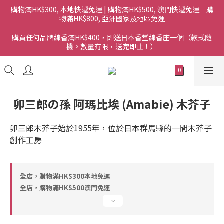
購物滿HK$300, 本地快遞免運 | 購物滿HK$500, 澳門快遞免運｜購
物滿HK$800, 亞洲國家及地區免運
購買任何品牌線香滿HK$400，即送日本香堂線香座一個（款式隨
機。數量有限，送完即止！）
卯三郎の孫 阿瑪比埃 (Amabie) 木芥子
卯三郎木芥子始於1955年，位於日本群馬縣的一間木芥子
創作工房
全店，購物滿HK$300本地免運
全店，購物滿HK$500澳門免運