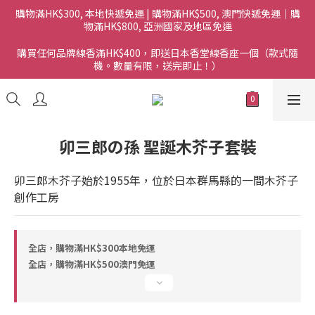
購物滿HK$300, 本地快遞免運 | 購物滿HK$500, 澳門快遞免運｜購
物滿HK$800, 亞洲國家及地區免運
購買任何品牌線香滿HK$400，即送日本香堂線香座一個（款式隨
機。數量有限，送完即止！）
卯三郎の孫 聖誕木芥子套裝
卯三郎木芥子始於1955年，位於日本群馬縣的一間木芥子
創作工房
全店，購物滿HK$300本地免運
全店，購物滿HK$500澳門免運