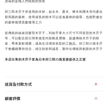
憑藉的是職人們純熟的技術
卯三郎木芥子所使用的木材，如水木、栗木、櫸木和櫻木等均產自
群馬縣的森林，使用成長的樹木可以促進森林的循環，也能對健全
的森林循環貢獻微薄之力
從傳統的妹妹頭髮型木芥子，到如手掌大小尺寸不同造型的木芥子
等，可以配合節日用來做室內裝飾及禮物，超越傳統木芥子的框
架，帶來新鮮感覺，成為生活增添色彩的工藝品。卯三郎の孫木芥
子會繼續秉持信念，傾注技術和誠意，製作出傳統與創新的木芥子
本店出售的木芥子皆為日本卯三郎の孫直接提供之正貨
送貨及付款方式
顧客評價