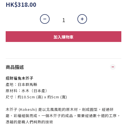
HK$318.00
加入購物車
商品描述
招財福兔木芥子
產地：日
本群馬縣
原材料：水木（日本產）
尺寸：
約10.5cm (高)
x
約5cm (
寬)
木芥子 (Kokeshi) 是以北風風乾的原木材，削成圓型，經過研
磨、彩繪組裝而成。一個木芥子的成品，需要經過數十道的工序，
憑藉的是職人們純熟的技術