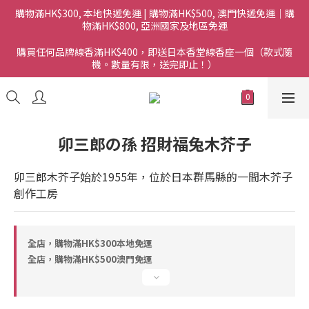
購物滿HK$300, 本地快遞免運 | 購物滿HK$500, 澳門快遞免運｜購
物滿HK$800, 亞洲國家及地區免運
購買任何品牌線香滿HK$400，即送日本香堂線香座一個（款式隨
機。數量有限，送完即止！）
卯三郎の孫 招財福兔木芥子
卯三郎木芥子始於1955年，位於日本群馬縣的一間木芥子
創作工房
全店，購物滿HK$300本地免運
全店，購物滿HK$500澳門免運