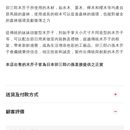
卯三郎木芥子所使用的木材，如水木、栗木、櫸木和櫻木等均產自
群馬縣的森林，使用成長的樹木可以促進森林的循環，也能對健全
的森林循環貢獻微薄之力
從傳統的妹妹頭髮型木芥子，到如手掌大小尺寸不同造型的木芥子
等，可以配合節日用來做室內裝飾及禮物，超越傳統木芥子的框
架，帶來新鮮感覺，成為生活增添色彩的工藝品。卯三郎の孫木芥
子會繼續秉持信念，傾注技術和誠意，製作出傳統與創新的木芥子
本店出售的木芥子皆為日本卯三郎の孫直接提供之正貨
送貨及付款方式
顧客評價