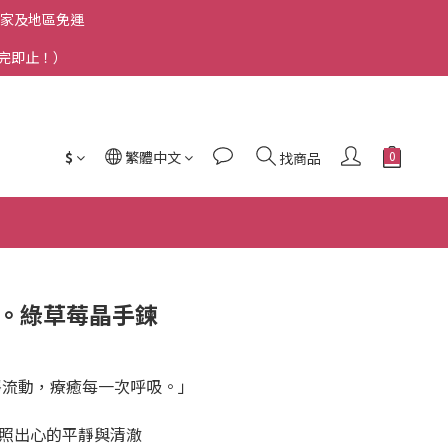
洲國家及地區免運
送完即止！）
$
繁體中文
找商品
玉。綠草莓晶手鍊
靜流動，療癒每一次呼吸。」
照出心的平靜與清澈