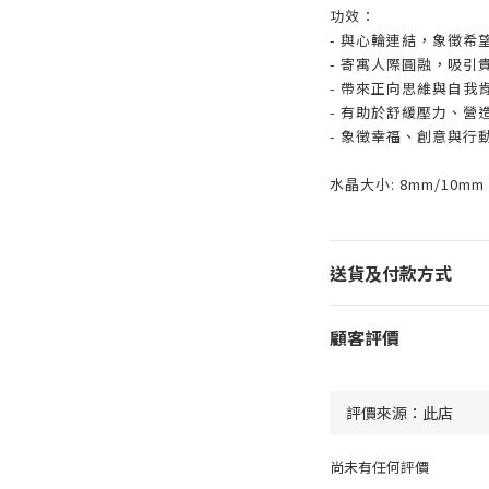
功效：
- 與心輪連結，象徵希
- 寄寓人際圓融，吸引
- 帶來正向思維與自我
- 有助於舒緩壓力、營
- 象徵幸福、創意與行
水晶大小: 8mm/10mm
送貨及付款方式
顧客評價
尚未有任何評價