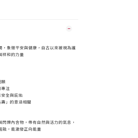
潤，象徵平安與健康，自古以來被視為護
與祥和的力量
祝願
與專注
來安全與庇佑
長壽」的意涵相關
與閃爍內含物，帶有自然與活力的氣息，
圓融，能激發正向能量