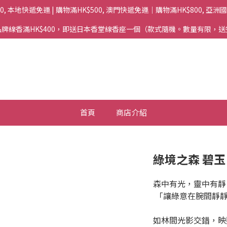
00, 本地快遞免運 | 購物滿HK$500, 澳門快遞免運｜購物滿HK$800, 亞
牌線香滿HK$400，即送日本香堂線香座一個（款式隨機。數量有限，
首頁
商店介紹
綠境之森 碧
森中有光，靈中有靜
 「讓綠意在腕間靜
如林間光影交錯，映