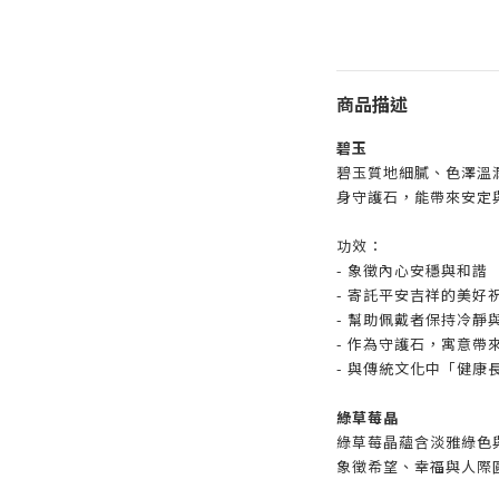
商品描述
碧玉
碧玉質地細膩、色澤溫
身守護石，能帶來安定
功效：
- 象徵內心安穩與和諧
- 寄託平安吉祥的美好
- 幫助佩戴者保持冷靜
- 作為守護石，寓意帶
- 與傳統文化中「健康
綠草莓晶
綠草莓晶蘊含淡雅綠色
象徵希望、幸福與人際