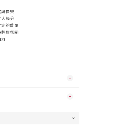
望與快樂
貴人緣分
肯定的能量
造輕鬆氛圍
動力