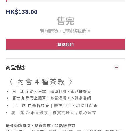
HK$138.00
售完
若想購買，請聯絡我們。
聯絡我們
商品描述
〈 內含４種茶款 〉
▪ 日 本 宇治・玉露｜醇厚甘甜，海苔味覆香
▪ 富士山 靜岡上煎茶｜融雪灌溉，木質系香調
▪ 三 峽 白毫碧螺春｜鮮爽回甘，甜潤甘蔗香
▪ 花 蓮 稻禾香綠茶｜樸實玄米香，暖心溫存
最佳季節摘採，茶質豐厚，冷熱泡皆可