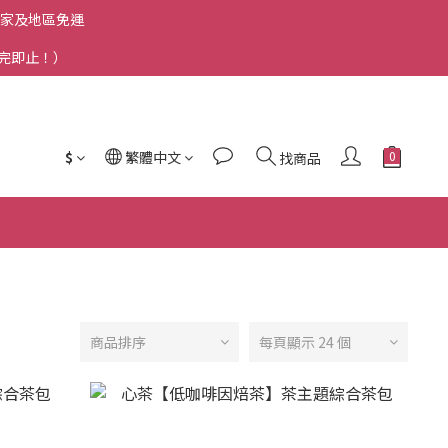
洲國家及地區免運
送完即止！）
$
繁體中文
找商品
商品排序
每頁顯示 24 個