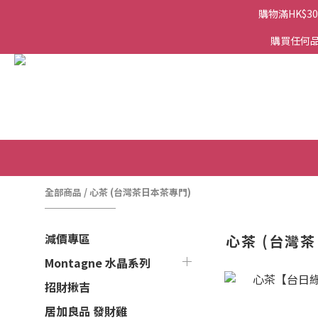
購物滿HK$3
購買任何品
全部商品
/
心茶 (台灣茶日本茶專門)
減價專區
心茶 (台灣
Montagne 水晶系列
招財揪吉
居加良品 發財雞