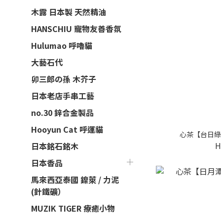
木露 日本製 天然精油
HANSCHIU 寵物友善香氛
Hulumao 呼嚕貓
大藝石代
卯三郎の孫 木芥子
日本老店手串工藝
no.30 鋅合金製品
Hooyun Cat 呼運貓
心茶【台日綠
H
日本銘石銘木
日本香品
馬來西亞泰國 鎳萊 / 力泥
(針鐵礦）
MUZIK TIGER 療癒小物