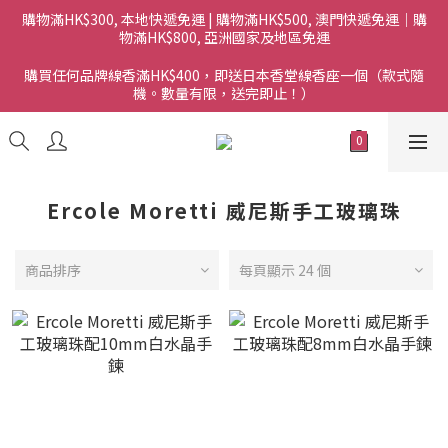
購物滿HK$300, 本地快遞免運 | 購物滿HK$500, 澳門快遞免運｜購
物滿HK$800, 亞洲國家及地區免運
購買任何品牌線香滿HK$400，即送日本香堂線香座一個（款式隨
機。數量有限，送完即止！）
Ercole Moretti 威尼斯手工玻璃珠
商品排序
每頁顯示 24 個